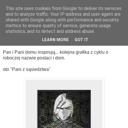
This site uses cookies from Google to deliver its services
and to analyze traffic. Your IP address and user-agent are
shared with Google along with performance and security
metrics to ensure quality of service, generate usage
statistics, and to detect and address abuse.
LEARN MORE
GOT IT
poniedziałek, 18 listopada 2013
Pan i Pani domu inspirują... kolejna grafika z cyklu o
roboczej nazwie postaci i dom.
oto "Pani z sąsiedztwa"