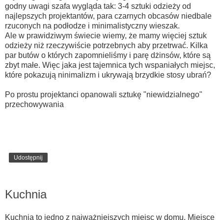
godny uwagi szafa wygląda tak: 3-4 sztuki odzieży od
najlepszych projektantów, para czarnych obcasów niedbale
rzuconych na podłodze i minimalistyczny wieszak.
Ale w prawidziwym świecie wiemy, że mamy więciej sztuk
odzieży niż rzeczywiście potrzebnych aby przetrwać. Kilka
par butów o których zapomnieliśmy i parę dżinsów, które są
zbyt małe. Więc jaka jest tajemnica tych wspaniałych miejsc,
które pokazują ninimalizm i ukrywają brzydkie stosy ubrań?
Po prostu projektanci opanowali sztukę "niewidzialnego"
przechowywania
Udostępnij
piątek, 1 listopada 2013
Kuchnia
Kuchnia to jedno z najważniejszych miejsc w domu. Miejsce